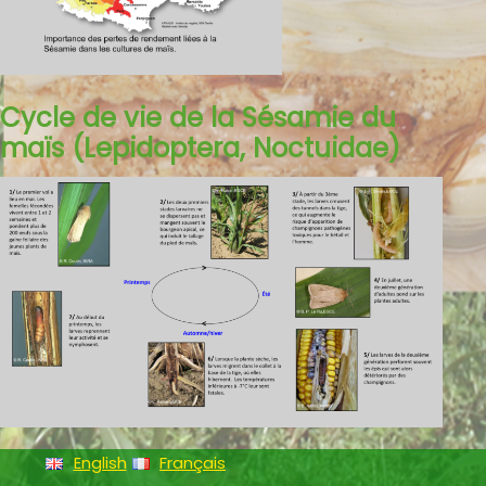
Cycle de vie de la Sésamie du
maïs (Lepidoptera, Noctuidae
)
English
Français