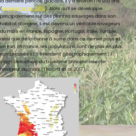
la dernière période glaciaire, il y a environ 178 000 ans
(
Kergoat et al., 2015
). Alors qu’il se développe
principalement sur des plantes sauvages dans son
habitat d’origine, il est devenu un véritable ravageurs
du maïs en France, Espagne, Portugal, Italie, Turquie;
ainsi que de la canne à sucre dans ce dernier pays et
en Iran. En France, les populations sont de plus en plus
nombreuses et s’étendent géographiquement ; il
s’agit désormais du troisième principal insecte
ravageur du maïs (Thibord et al. 2017).