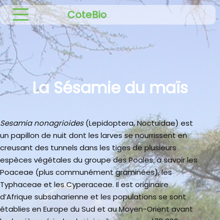
CoteBio
La Sésamie du maïs
Sesamia nonagrioides
(Lepidoptera, Noctuidae) est
un papillon de nuit dont les larves se nourrissent en
creusant des tunnels dans les tiges de plusieurs
espèces végétales du groupe des Poales, à savoir les
Poaceae (plus communément graminées), les
Typhaceae et les Cyperaceae. Il est originaire
d’Afrique subsaharienne et les populations se sont
établies en Europe du Sud et au Moyen-Orient avant