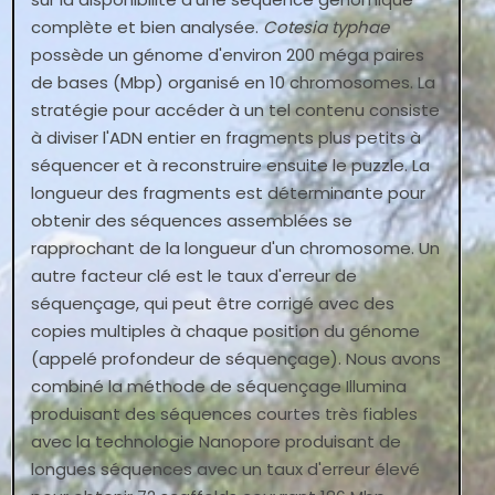
complète et bien analysée.
Cotesia typhae
possède un génome d'environ 200 méga paires
de bases (Mbp) organisé en 10 chromosomes. La
stratégie pour accéder à un tel contenu consiste
à diviser l'ADN entier en fragments plus petits à
séquencer et à reconstruire ensuite le puzzle. La
longueur des fragments est déterminante pour
obtenir des séquences assemblées se
rapprochant de la longueur d'un chromosome. Un
autre facteur clé est le taux d'erreur de
séquençage, qui peut être corrigé avec des
copies multiples à chaque position du génome
(appelé profondeur de séquençage). Nous avons
combiné la méthode de séquençage Illumina
produisant des séquences courtes très fiables
avec la technologie Nanopore produisant de
longues séquences avec un taux d'erreur élevé