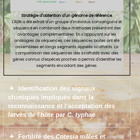
Stratégie d'obtention d'un génome de référence.
L'ADN a été extrait d'un groupe d'individus consanguins et
séquencé en combinant deux méthodes présentant des
avantages complémentaires. En s'appuyant sur les
analogies de séquences, ces séquences brutes ont été
assemblées en longs segments appelés scaffolds. La
comparaison des séquences des scaffolds avec des
gènes connus d'espèces proches a permis d'identifier les
segments encodant des gènes.
Identification des signaux
chimiques impliqués dans la
reconnaissance et l'acceptation des
larves de l'hôte par
C. typhae
Fertilité des
Cotesia
mâles et