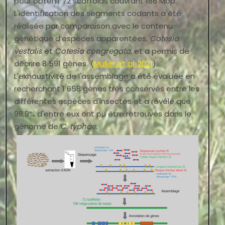
pour obtenir 72 scaffolds couvrant 186 Mbp.
L'identification des segments codants a été
réalisée par comparaison avec le contenu
génétique d’espèces apparentées,
Cotesia
vestalis
et
Cotesia congregata
, et a permis de
décrire 8 591 gènes (
Muller et al. 2021
).
L'exhaustivité de l'assemblage a été évaluée en
recherchant 1 658 gènes très conservés entre les
différentes espèces d'insectes et a révélé que
98,9% d'entre eux ont pu être retrouvés dans le
génome de
C. typhae.