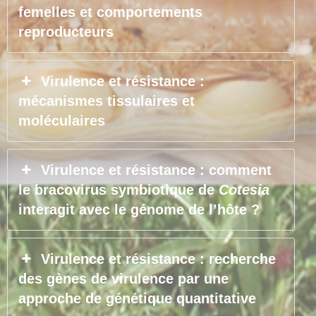
femelles et comportements
reproducteurs
Virulence et résistance :
mécanismes tissulaires et
moléculaires
Virulence et résistance : comment
le bracovirus symbiotique de
Cotesia
interagit avec le génome de l’hôte ?
Virulence et résistance : recherche
des gènes de virulence par une
approche de génétique quantitative